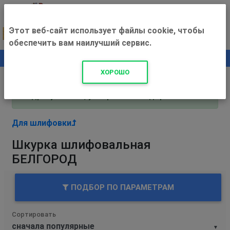
Этот веб-сайт использует файлы cookie, чтобы
обеспечить вам наилучший сервис.
0
+500 ₽
ХОРОШО
Внимание! С 3 августа магазин работает по
адресу Рязань, ул. Прижелезнодорожная 16!
Для шлифовки
Шкурка шлифовальная
БЕЛГОРОД
ПОДБОР ПО ПАРАМЕТРАМ
Сортировать
▼