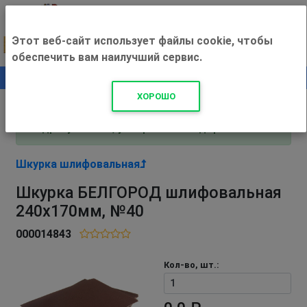
Этот веб-сайт использует файлы cookie, чтобы
обеспечить вам наилучший сервис.
0
+500 ₽
ХОРОШО
Внимание! С 3 августа магазин работает по
адресу Рязань, ул. Прижелезнодорожная 16!
Шкурка шлифовальная
Шкурка БЕЛГОРОД шлифовальная
240х170мм, №40
000014843
Кол-во, шт.: