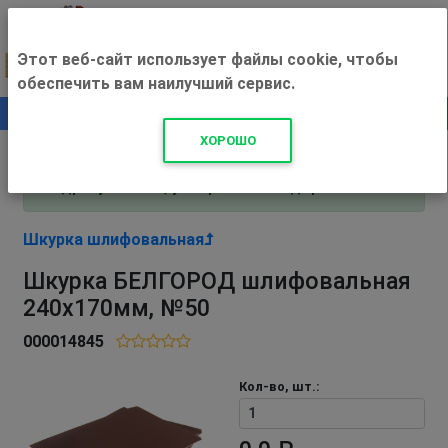
Этот веб-сайт использует файлы cookie, чтобы
обеспечить вам наилучший сервис.
0
+500 ₽
ХОРОШО
Внимание! С 3 августа магазин работает по
адресу Рязань, ул. Прижелезнодорожная 16!
Шкурка шлифовальная
Шкурка БЕЛГОРОД шлифовальная
240х170мм, №50
000014845
Кол-во, шт.: