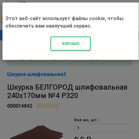
Этот веб-сайт использует файлы cookie, чтобы
обеспечить вам наилучший сервис.
0
+500 ₽
ХОРОШО
Внимание! С 3 августа магазин работает по
адресу Рязань, ул. Прижелезнодорожная 16!
Шкурка шлифовальная
Шкурка БЕЛГОРОД шлифовальная
240х170мм №4 Р320
000014842
Кол-во, шт.: