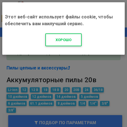
Этот веб-сайт использует файлы cookie, чтобы
обеспечить вам наилучший сервис.
0
+500 ₽
ХОРОШО
Внимание! С 3 августа магазин работает по
адресу Рязань, ул. Прижелезнодорожная 16!
Пилы цепные и аксессуары
Аккумуляторные пилы 20в
Li-ion
12
12 В
18
18 В
20
20В
24
36/18
10 дюймов
12 дюймов
14 дюймов
5 дюймов
6 дюймов
61.1 дюймов
8 дюймов
1/4
1/4”
3/8"
3/8”
ПОДБОР ПО ПАРАМЕТРАМ