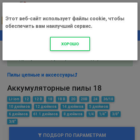
Этот веб-сайт использует файлы cookie, чтобы
обеспечить вам наилучший сервис.
0
+500 ₽
ХОРОШО
Внимание! С 3 августа магазин работает по
адресу Рязань, ул. Прижелезнодорожная 16!
Пилы цепные и аксессуары
Аккумуляторные пилы 18
Li-ion
12
12 В
18
18 В
20
20В
24
36/18
10 дюймов
12 дюймов
14 дюймов
5 дюймов
6 дюймов
61.1 дюймов
8 дюймов
1/4
1/4”
3/8"
3/8”
ПОДБОР ПО ПАРАМЕТРАМ