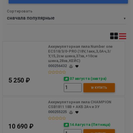
Сортировать
▼
Аккумуляторная пила Number one  
ECS18/3/0-PRO (18V,1акк,3,0Ач,З/
У,15,2см шина,37зв,+10см 
шина,28зв,КЕЙС) 
000256432
07 августа (завтра)
5 250 ₽
КУПИТЬ
Аккумуляторная пила CHAMPION 
CSB1811 18В + АКБ 2Ач и ЗУ
000255225
14 Августа (Пятница)
10 690 ₽