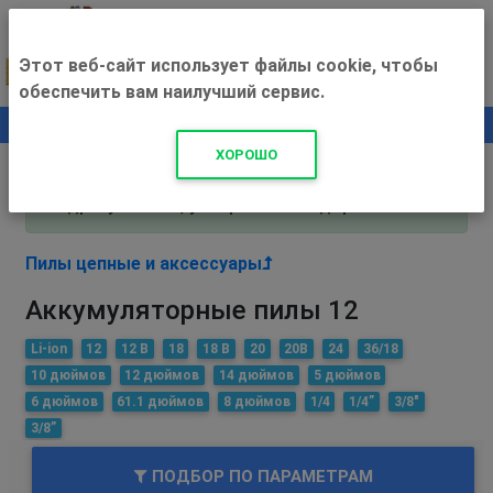
Этот веб-сайт использует файлы cookie, чтобы
обеспечить вам наилучший сервис.
0
+500 ₽
ХОРОШО
Внимание! С 3 августа магазин работает по
адресу Рязань, ул. Прижелезнодорожная 16!
Пилы цепные и аксессуары
Аккумуляторные пилы 12
Li-ion
12
12 В
18
18 В
20
20В
24
36/18
10 дюймов
12 дюймов
14 дюймов
5 дюймов
6 дюймов
61.1 дюймов
8 дюймов
1/4
1/4”
3/8"
3/8”
ПОДБОР ПО ПАРАМЕТРАМ