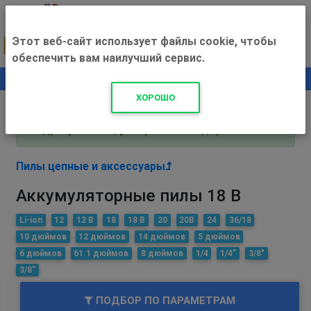
Этот веб-сайт использует файлы cookie, чтобы
обеспечить вам наилучший сервис.
0
+500 ₽
ХОРОШО
Внимание! С 3 августа магазин работает по
адресу Рязань, ул. Прижелезнодорожная 16!
Пилы цепные и аксессуары
Аккумуляторные пилы 18 В
Li-ion
12
12 В
18
18 В
20
20В
24
36/18
10 дюймов
12 дюймов
14 дюймов
5 дюймов
6 дюймов
61.1 дюймов
8 дюймов
1/4
1/4”
3/8"
3/8”
ПОДБОР ПО ПАРАМЕТРАМ