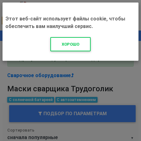
Этот веб-сайт использует файлы cookie, чтобы
обеспечить вам наилучший сервис.
0
+500 ₽
ХОРОШО
Внимание! С 3 августа магазин работает по
адресу Рязань, ул. Прижелезнодорожная 16!
Сварочное оборудование
Маски сварщика Трудоголик
С солнечной батареей
С автозатемнением
ПОДБОР ПО ПАРАМЕТРАМ
Сортировать
▼