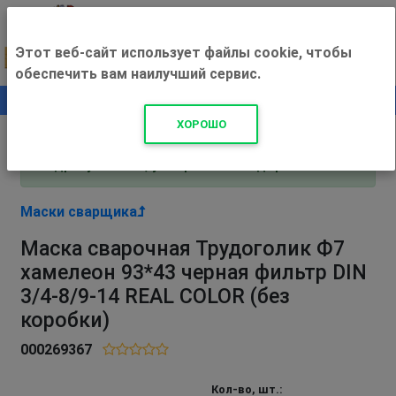
Этот веб-сайт использует файлы cookie, чтобы
обеспечить вам наилучший сервис.
0
+500 ₽
ХОРОШО
Внимание! С 3 августа магазин работает по
адресу Рязань, ул. Прижелезнодорожная 16!
Маски сварщика
Маска сварочная Трудоголик Ф7
хамелеон 93*43 черная фильтр DIN
3/4-8/9-14 REAL COLOR (без
коробки)
000269367
Кол-во, шт.: