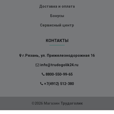
Доставка и оплата
Бонусы
Сервисный центр
КОНТАКТЫ
г.Рязань, ул. Прижелезнодорожная 16
info@trudogolik24.ru
8800-550-99-65
+7(4912) 512-380
©2026 Магазин
Трудоголик