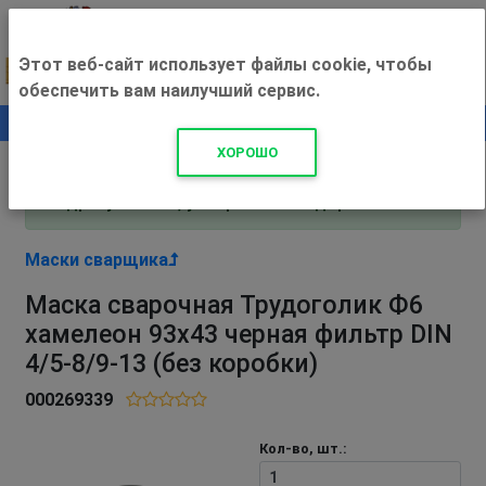
Этот веб-сайт использует файлы cookie, чтобы
обеспечить вам наилучший сервис.
0
+500 ₽
ХОРОШО
Внимание! С 3 августа магазин работает по
адресу Рязань, ул. Прижелезнодорожная 16!
Маски сварщика
Маска сварочная Трудоголик Ф6
хамелеон 93х43 черная фильтр DIN
4/5-8/9-13 (без коробки)
000269339
Кол-во, шт.: