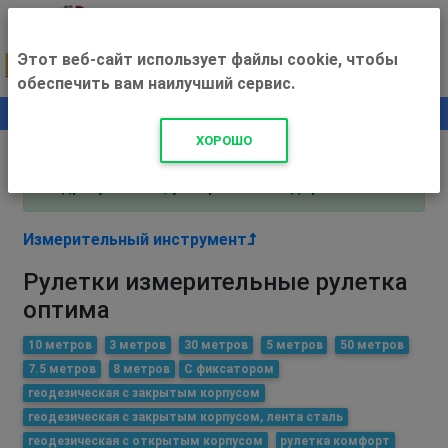
Этот веб-сайт использует файлы cookie, чтобы
обеспечить вам наилучший сервис.
0
+500 ₽
ХОРОШО
Внимание! С 3 августа магазин работает по
адресу Рязань, ул. Прижелезнодорожная 16!
Измерительный инструмент
Рулетки измерительные рулетка
оптима
10 метров
3 метров
30 метров
5 метров
50 метров
7.5 метров
8 метров
С фиксатором
геодезическая с закрытым корпусом
геодезическая с закрытым корпусом, лента сталь
геодезическая с открытым корпусом
рулетка комфорт