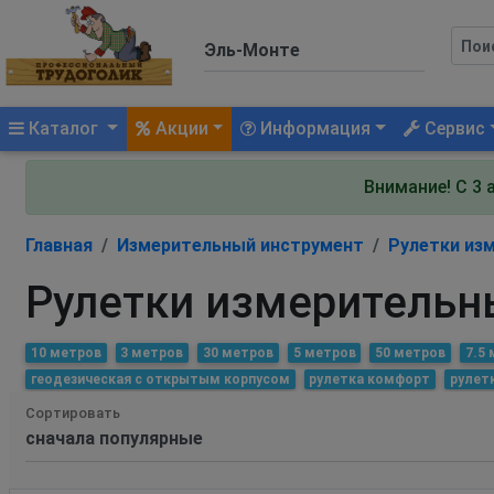
(current)
Каталог
Акции
Информация
Сервис
Внимание! С 3 
Главная
Измерительный инструмент
Рулетки из
Рулетки измерительн
10 метров
3 метров
30 метров
5 метров
50 метров
7.5
геодезическая с открытым корпусом
рулетка комфорт
рулет
Сортировать