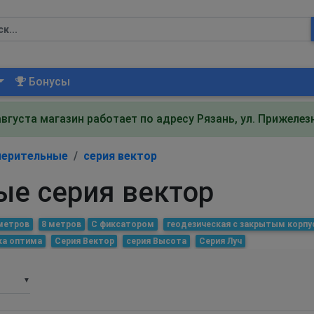
Бонусы
августа магазин работает по адресу Рязань, ул. Прижеле
мерительные
серия вектор
ые серия вектор
 метров
8 метров
С фиксатором
геодезическая с закрытым корп
ка оптима
Серия Вектор
серия Высота
Серия Луч
▼