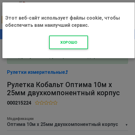
Этот веб-сайт использует файлы cookie, чтобы
обеспечить вам наилучший сервис.
0
+500 ₽
ХОРОШО
Внимание! С 3 августа магазин работает по
адресу Рязань, ул. Прижелезнодорожная 16!
Рулетки измерительные
Рулетка Кобальт Оптима 10м x
25мм двухкомпонентный корпус
000215224
Модификации
▼