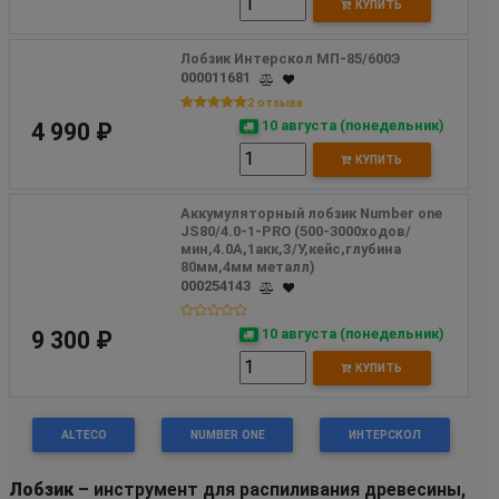
КУПИТЬ
Лобзик Интерскол МП-85/600Э
000011681
2 отзыва
10 августа (понедельник)
4 990 ₽
КУПИТЬ
Аккумуляторный лобзик Number one  
JS80/4.0-1-PRO (500-3000ходов/
мин,4.0А,1акк,З/У,кейс,глубина 
80мм,4мм металл)
000254143
10 августа (понедельник)
9 300 ₽
КУПИТЬ
ALTECO
NUMBER ONE
ИНТЕРСКОЛ
Лобзик
– инструмент для распиливания древесины,