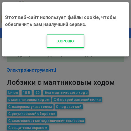
Этот веб-сайт использует файлы cookie, чтобы
обеспечить вам наилучший сервис.
0
+500 ₽
ХОРОШО
Внимание! С 3 августа магазин работает по
адресу Рязань, ул. Прижелезнодорожная 16!
Электроинструмент
Лобзики с маятниковым ходом
Li-ion
18 В
20
без маятникового хода
с маятниковым ходом
С быстрой заменой пилки
С лазерным указателем
С подсветкой
С регулировкой оборотов
С возможностью подключения пылесоса
С защитным экраном