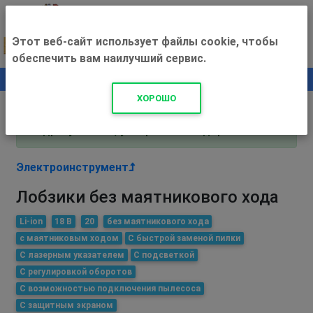
Этот веб-сайт использует файлы cookie, чтобы
обеспечить вам наилучший сервис.
0
+500 ₽
ХОРОШО
Внимание! С 3 августа магазин работает по
адресу Рязань, ул. Прижелезнодорожная 16!
Электроинструмент
Лобзики без маятникового хода
Li-ion
18 В
20
без маятникового хода
с маятниковым ходом
С быстрой заменой пилки
С лазерным указателем
С подсветкой
С регулировкой оборотов
С возможностью подключения пылесоса
С защитным экраном