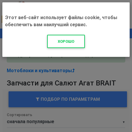
Этот веб-сайт использует файлы cookie, чтобы
обеспечить вам наилучший сервис.
0
+500 ₽
ХОРОШО
Внимание! С 3 августа магазин работает по
адресу Рязань, ул. Прижелезнодорожная 16!
Мотоблоки и культиваторы
Запчасти для Салют Агат BRAIT
ПОДБОР ПО ПАРАМЕТРАМ
Сортировать
▼