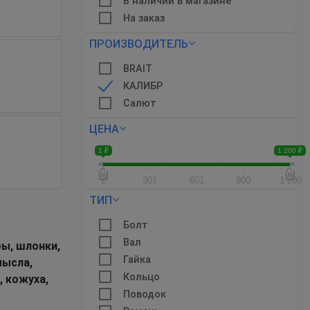
В наличии в магазине
На заказ
ПРОИЗВОДИТЕЛЬ
BRAIT
КАЛИБР
Салют
ЦЕНА
1 ₽
1 200 ₽
1
301
601
900
1 200
ТИП
Болт
Вал
ы, шлонки,
Гайка
мысла,
Кольцо
, кожуха,
Поводок