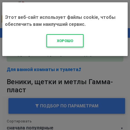
Этот веб-сайт использует файлы cookie, чтобы
обеспечить вам наилучший сервис.
0
+500 ₽
ХОРОШО
Внимание! С 3 августа магазин работает по
адресу Рязань, ул. Прижелезнодорожная 16!
Для ванной комнаты и туалета
Веники, щетки и метлы Гамма-
пласт
ПОДБОР ПО ПАРАМЕТРАМ
Сортировать
▼