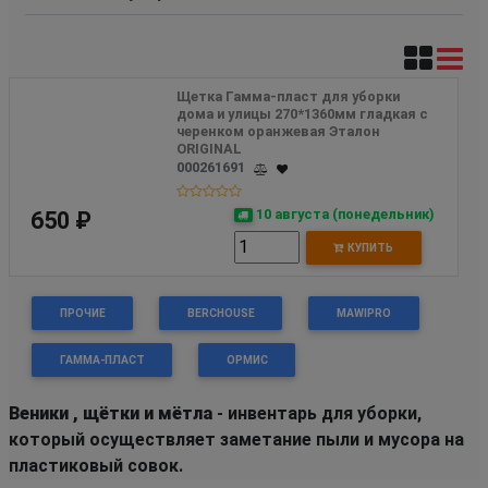
Щетка Гамма-пласт для уборки 
дома и улицы 270*1360мм гладкая с 
черенком оранжевая Эталон 
ORIGINAL
000261691
10 августа (понедельник)
650 ₽
КУПИТЬ
ПРОЧИЕ
BERCHOUSE
MAWIPRO
ГАММА-ПЛАСТ
ОРМИС
Веники , щётки и мётла
- инвентарь для уборки,
который осуществляет заметание пыли и мусора на
пластиковый совок.