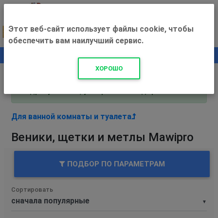
Этот веб-сайт использует файлы cookie, чтобы
обеспечить вам наилучший сервис.
0
+500 ₽
ХОРОШО
Внимание! С 3 августа магазин работает по
адресу Рязань, ул. Прижелезнодорожная 16!
Для ванной комнаты и туалета
Веники, щетки и метлы Mawipro
ПОДБОР ПО ПАРАМЕТРАМ
Сортировать
▼