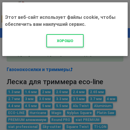
Этот веб-сайт использует файлы cookie, чтобы
обеспечить вам наилучший сервис.
0
+500 ₽
ХОРОШО
Внимание! С 3 августа магазин работает по
адресу Рязань, ул. Прижелезнодорожная 16!
Газонокосилки и триммеры
Леска для триммера eco-line
1.3 мм
1.6 мм
2 мм
2.0 мм
2.4 мм
2.65 мм
2.7 мм
3 мм
3.0 мм
3.3 мм
3.5 мм
3.7 мм
4 мм
4.4 мм
4.5 мм
5 мм
5.5 мм
Alu Twist
Aluminium
ECO-LINE
Hurricane
Magic
Nylplus Square
Platin Saw
PREMIUM алюминиум
Round PRO
siat PREMIUM
siat professional
Sky-cutter
Square Twist
TI-LON