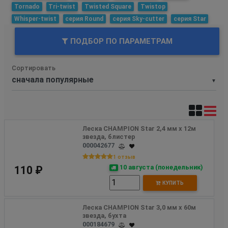
Tornado
Tri-twist
Twisted Square
Twistop
Whisper-twist
серия Round
серия Sky-cutter
серия Star
ПОДБОР ПО ПАРАМЕТРАМ
Сортировать
▼
Леска CHAMPION Star 2,4 мм х 12м 
звезда, блистер
000042677
1 отзыв
10 августа (понедельник)
110 ₽
КУПИТЬ
Леска CHAMPION Star 3,0 мм х 60м 
звезда, бухта
000184679