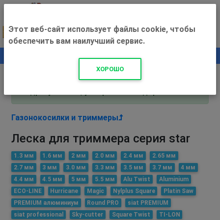
Этот веб-сайт использует файлы cookie, чтобы
обеспечить вам наилучший сервис.
0
+500 ₽
ХОРОШО
Внимание! С 3 августа магазин работает по
адресу Рязань, ул. Прижелезнодорожная 16!
Газонокосилки и триммеры
Леска для триммера серия star
1.3 мм
1.6 мм
2 мм
2.0 мм
2.4 мм
2.65 мм
2.7 мм
3 мм
3.0 мм
3.3 мм
3.5 мм
3.7 мм
4 мм
4.4 мм
4.5 мм
5 мм
5.5 мм
Alu Twist
Aluminium
ECO-LINE
Hurricane
Magic
Nylplus Square
Platin Saw
PREMIUM алюминиум
Round PRO
siat PREMIUM
siat professional
Sky-cutter
Square Twist
TI-LON