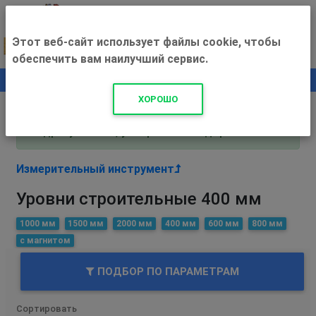
Этот веб-сайт использует файлы cookie, чтобы
обеспечить вам наилучший сервис.
0
+500 ₽
ХОРОШО
Внимание! С 3 августа магазин работает по
адресу Рязань, ул. Прижелезнодорожная 16!
Измерительный инструмент
Уровни строительные 400 мм
1000 мм
1500 мм
2000 мм
400 мм
600 мм
800 мм
с магнитом
ПОДБОР ПО ПАРАМЕТРАМ
Сортировать