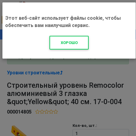
Этот веб-сайт использует файлы cookie, чтобы
обеспечить вам наилучший сервис.
0
+500 ₽
ХОРОШО
Внимание! С 3 августа магазин работает по
адресу Рязань, ул. Прижелезнодорожная 16!
Уровни строительные
Строительный уровень Remocolor
алюминиевый 3 глазка
&quot;Yellow&quot; 40 см. 17-0-004
000014805
Кол-во, шт.: