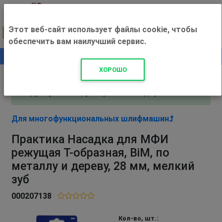
Этот веб-сайт использует файлы cookie, чтобы
обеспечить вам наилучший сервис.
0
+500 ₽
ХОРОШО
Внимание! С 3 августа магазин работает по
адресу Рязань, ул. Прижелезнодорожная 16!
Для многофункциональных шлифмашин
Практика Насадка для МФИ
режущая Т-образная, BiM, по
металлу и дереву, 28 мм, мелкий
зуб
000207138
Кол-во, шт.: