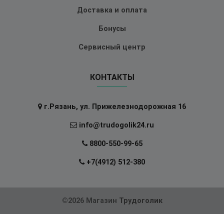
Доставка и оплата
Бонусы
Сервисный центр
КОНТАКТЫ
г.Рязань, ул. Прижелезнодорожная 16
info@trudogolik24.ru
8800-550-99-65
+7(4912) 512-380
©2026 Магазин
Трудоголик