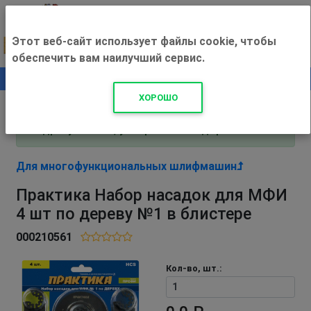
Этот веб-сайт использует файлы cookie, чтобы
обеспечить вам наилучший сервис.
0
+500 ₽
ХОРОШО
Внимание! С 3 августа магазин работает по
адресу Рязань, ул. Прижелезнодорожная 16!
Для многофункциональных шлифмашин
Практика Набор насадок для МФИ
4 шт по дереву №1 в блистере
000210561
Кол-во, шт.: