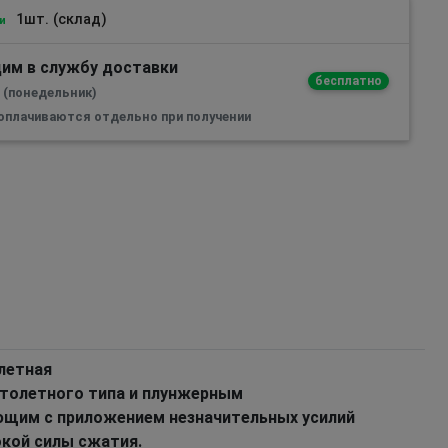
1шт. (склад)
и
им в службу доставки
бесплатно
а (понедельник)
 оплачиваются отдельно при получении
олетная
толетного типа и плунжерным
щим с приложением незначительных усилий
кой силы сжатия.