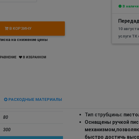
В наличи
Передад
В КОРЗИНУ
10 август
услуги ТК
иска на снижение цены
РАВНЕНИЕ
В ИЗБРАННОМ
РАСХОДНЫЕ МАТЕРИАЛЫ
Тип струбцины
: пист
80
Оснащены ручкой пис
механизмом,позволяю
300
быстро достичь высо