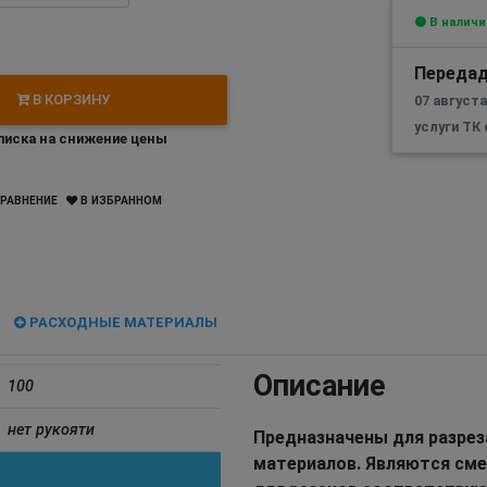
В наличи
Передад
В КОРЗИНУ
07 августа
услуги ТК
иска на снижение цены
РАВНЕНИЕ
В ИЗБРАННОМ
РАСХОДНЫЕ МАТЕРИАЛЫ
Описание
100
нет рукояти
Предназначены для разреза
материалов. Являются см