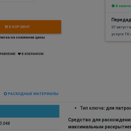
В наличи
Передад
В КОРЗИНУ
07 августа
услуги ТК
иска на снижение цены
РАВНЕНИЕ
В ИЗБРАННОМ
РАСХОДНЫЕ МАТЕРИАЛЫ
Тип ключа
: для патро
Средство для расхождения
0.048
максимальным раскрытием