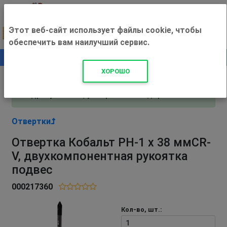
Этот веб-сайт использует файлы cookie, чтобы
обеспечить вам наилучший сервис.
0
+500 ₽
ХОРОШО
Внимание! С 3 августа магазин работает по
адресу Рязань, ул. Прижелезнодорожная 16!
Отвертки
Отвертка Кобальт PH-1 х 38 ммCR-
V, двухкомпонентная рукоятка
подвес
000217360
Кол-во, шт.: