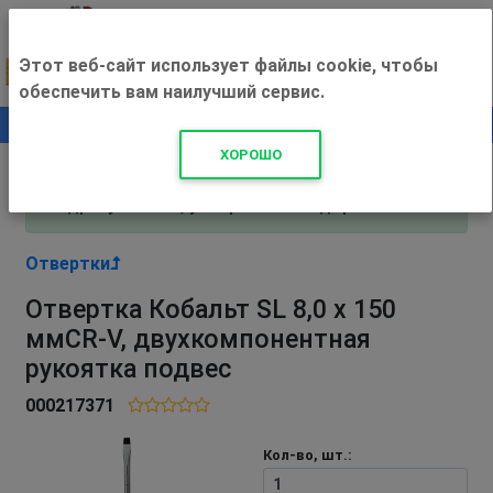
Этот веб-сайт использует файлы cookie, чтобы
обеспечить вам наилучший сервис.
0
+500 ₽
ХОРОШО
Внимание! С 3 августа магазин работает по
адресу Рязань, ул. Прижелезнодорожная 16!
Отвертки
Отвертка Кобальт SL 8,0 х 150
ммCR-V, двухкомпонентная
рукоятка подвес
000217371
Кол-во, шт.: