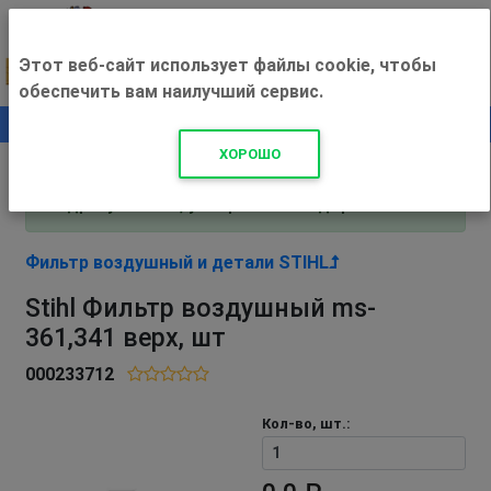
Этот веб-сайт использует файлы cookie, чтобы
обеспечить вам наилучший сервис.
0
+500 ₽
ХОРОШО
Внимание! С 3 августа магазин работает по
адресу Рязань, ул. Прижелезнодорожная 16!
Фильтр воздушный и детали STIHL
Stihl Фильтр воздушный ms-
361,341 верх, шт
000233712
Кол-во, шт.: