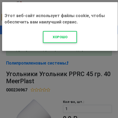
Этот веб-сайт использует файлы cookie, чтобы
обеспечить вам наилучший сервис.
0
+500 ₽
ХОРОШО
Внимание! С 3 августа магазин работает по
адресу Рязань, ул. Прижелезнодорожная 16!
Полипропиленовые системы
Угольники Угольник PPRC 45 гр. 40
MeerPlast
000236967
Кол-во, шт.: