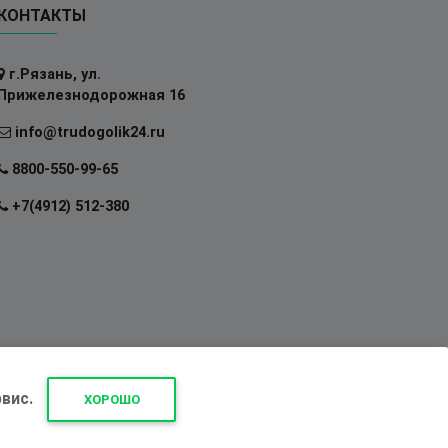
КОНТАКТЫ
г.Рязань, ул.
Прижелезнодорожная 16
info@trudogolik24.ru
8800-550-99-65
+7(4912) 512-380
вис.
ХОРОШО