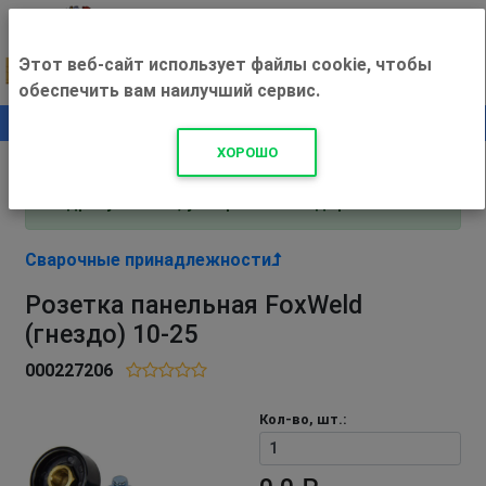
Этот веб-сайт использует файлы cookie, чтобы
обеспечить вам наилучший сервис.
0
+500 ₽
ХОРОШО
Внимание! С 3 августа магазин работает по
адресу Рязань, ул. Прижелезнодорожная 16!
Сварочные принадлежности
Розетка панельная FoxWeld
(гнездо) 10-25
000227206
Кол-во, шт.: