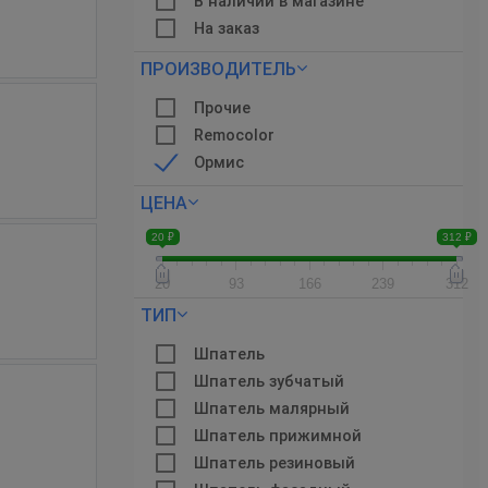
В наличии в магазине
На заказ
ПРОИЗВОДИТЕЛЬ
Прочие
Remocolor
Ормис
ЦЕНА
20 ₽
312 ₽
20
93
166
239
312
ТИП
Шпатель
Шпатель зубчатый
Шпатель малярный
Шпатель прижимной
Шпатель резиновый