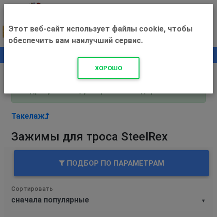
Этот веб-сайт использует файлы cookie, чтобы
обеспечить вам наилучший сервис.
0
+500 ₽
ХОРОШО
Внимание! С 3 августа магазин работает по
адресу Рязань, ул. Прижелезнодорожная 16!
Такелаж
Зажимы для троса SteelRex
ПОДБОР ПО ПАРАМЕТРАМ
Сортировать
▼