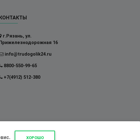
КОНТАКТЫ
г.Рязань, ул.
Прижелезнодорожная 16
info@trudogolik24.ru
8800-550-99-65
+7(4912) 512-380
вис.
ХОРОШО