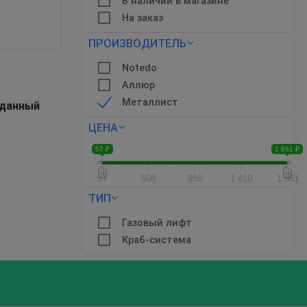
В наличии в магазине
На заказ
ПРОИЗВОДИТЕЛЬ
Notedo
Аллюр
Металлист
аданный
ЦЕНА
57 ₽
1 861 ₽
57
508
959
1 410
1 861
ТИП
Газовый лифт
Краб-система