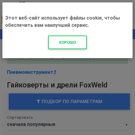
Этот веб-сайт использует файлы cookie, чтобы
обеспечить вам наилучший сервис.
0
+500 ₽
ХОРОШО
Внимание! С 3 августа магазин работает по
адресу Рязань, ул. Прижелезнодорожная 16!
Пневмоинструмент
Гайковерты и дрели FoxWeld
ПОДБОР ПО ПАРАМЕТРАМ
Сортировать
▼