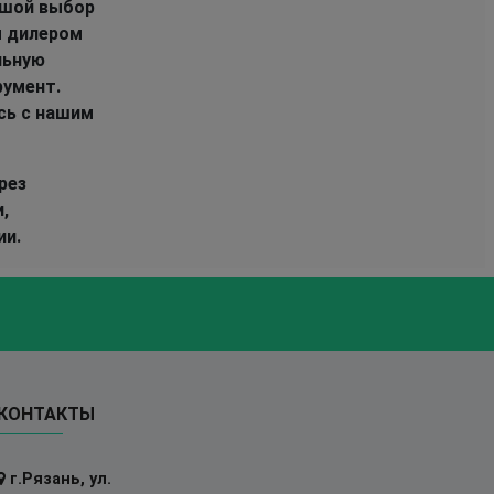
льшой выбор
м дилером
льную
румент.
сь с нашим
рез
,
ии.
КОНТАКТЫ
г.Рязань, ул.