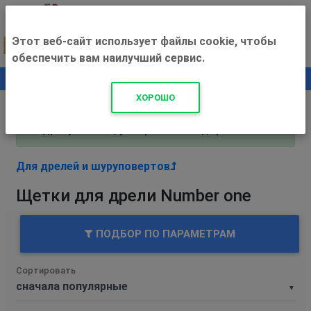
Этот веб-сайт использует файлы cookie, чтобы
обеспечить вам наилучший сервис.
0
+500 ₽
ХОРОШО
Внимание! С 3 августа магазин работает по
адресу Рязань, ул. Прижелезнодорожная 16!
Для дрелей и шуруповертов
Щетки для дрели Number one
ПОДБОР ПО ПАРАМЕТРАМ
Сортировать
▼