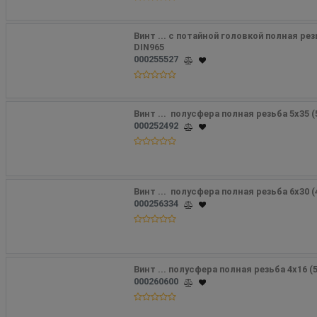
Винт ... с потайной головкой полная рез
DIN965
000255527
Винт ...  полусфера полная резьба 5х35 
000252492
Винт ...  полусфера полная резьба 6х30 
000256334
Винт ... полусфера полная резьба 4х16 
000260600