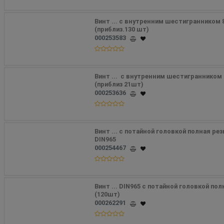
Винт ... с внутренним шестигранником 8х
(приблиз.130 шт)
000253583
Винт ...  с внутренним шестигранником 1
(приблиз 21шт)
000253636
Винт ... с потайной головкой полная рез
DIN965
000254467
Винт ... DIN965 с потайной головкой полн
(120шт) 
000262291