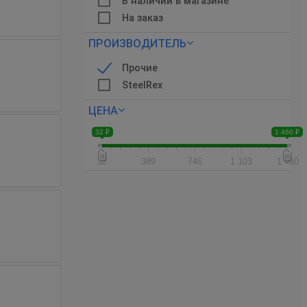
В наличии в магазине
На заказ
ПРОИЗВОДИТЕЛЬ
Прочие
SteelRex
ЦЕНА
32 ₽
1 460 ₽
32
389
746
1 103
1 460