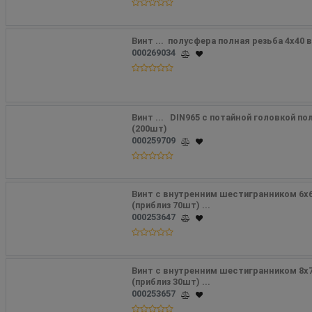
Винт ...  полусфера полная резьба 4х40 
000269034
Винт ...   DIN965 с потайной головкой по
(200шт)
000259709
Винт с внутренним шестигранником 6х60
(приблиз 70шт) ...
000253647
Винт с внутренним шестигранником 8х70
(приблиз 30шт) ...
000253657