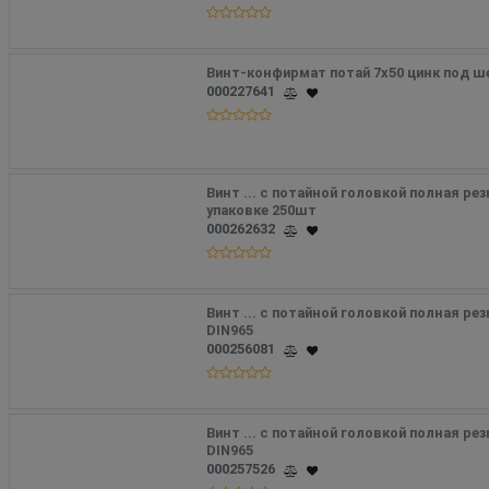
Винт-конфирмат потай 7х50 цинк под ше
000227641
Винт ... с потайной головкой полная резь
упаковке 250шт 
000262632
Винт ... с потайной головкой полная рез
DIN965
000256081
Винт ... с потайной головкой полная рез
DIN965
000257526