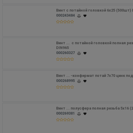
Винт с потайной головкой 6х25 (500шт) D
000243484
Винт ...  с потайной головкой полная рез
DIN965
000260327
Винт ... -конфирмат потай 7х70 цинк по
000268995
Винт ... полусфера полная резьба 5х16 
000269381