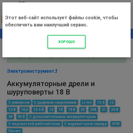
Этот веб-сайт использует файлы cookie, чтобы
обеспечить вам наилучший сервис.
0
+500 ₽
ХОРОШО
Внимание! С 3 августа магазин работает по
адресу Рязань, ул. Прижелезнодорожная 16!
Электроинструмент
Аккумуляторные дрели и
шуруповерты 18 В
С реверсом
С ударным сверлением
Li-ion
10.8
12
12 В
14,4
14.4 В
16
18
18 В
20
20В
21
24 В
36
36 В
С дополнительным аккумулятором
С подсветкой рабочей зоны
С индикатором заряда
АПИ
Промо