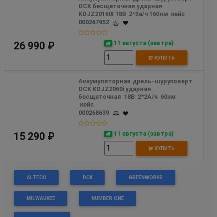
DCK бесщеточная ударная 
KDJZ20160I 18В  2*5а/ч 160нм  кейс
000267952
11 августа (завтра)
26 990 ₽
КУПИТЬ
Аккумуляторная дрель-шуруповерт 
DCK KDJZ2060i ударная  
бесщеточная  18В  2*2А/ч  60нм  
 кейс
000268639
11 августа (завтра)
15 290 ₽
КУПИТЬ
ALTECO
DCK
GREENWORKS
MILWAUKEE
NUMBER ONE