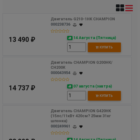
Двигатель G210-1HK CHAMPION
000238736
14 Августа (Пятница)
13 490 ₽
КУПИТЬ
Двигатель CHAMPION G200НК/
СН200К
000043954
07 августа (завтра)
14 737 ₽
КУПИТЬ
Двигатель CHAMPION G420HK 
(15лс/11кВт 420см? 25мм 31кг 
шпонка)
000249961
14 Августа (Пятница)