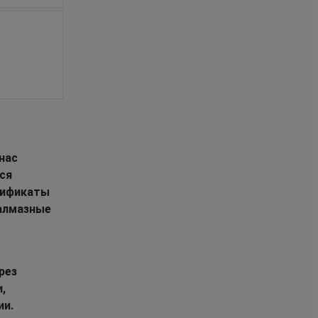
 нас
ся
тификаты
 алмазные
рез
,
ии.