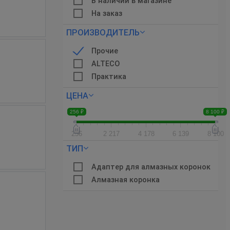
В наличии в магазине
На заказ
ПРОИЗВОДИТЕЛЬ
Прочие
ALTECO
Практика
ЦЕНА
256 ₽
8 100 ₽
256
2 217
4 178
6 139
8 100
ТИП
Адаптер для алмазных коронок
Алмазная коронка