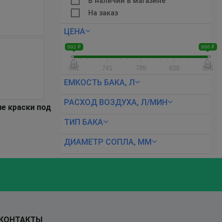
В наличии в магазине
На заказ
ЦЕНА
692 ₽
886 ₽
692
741
789
838
886
ЕМКОСТЬ БАКА, Л
РАСХОД ВОЗДУХА, Л/МИН
е краски под
ТИП БАКА
ДИАМЕТР СОПЛА, ММ
КОНТАКТЫ