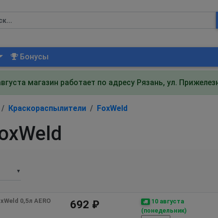
Бонусы
августа магазин работает по адресу Рязань, ул. Прижеле
Краскораспылители
FoxWeld
oxWeld
▼
xWeld 0,5л AERO
10 августа
692 ₽
(понедельник)