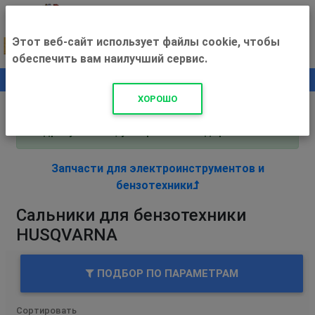
Этот веб-сайт использует файлы cookie, чтобы
обеспечить вам наилучший сервис.
0
+500 ₽
ХОРОШО
Внимание! С 3 августа магазин работает по
адресу Рязань, ул. Прижелезнодорожная 16!
Запчасти для электроинструментов и
бензотехники
Сальники для бензотехники
HUSQVARNA
ПОДБОР ПО ПАРАМЕТРАМ
Сортировать