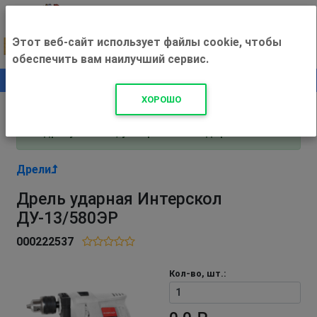
Этот веб-сайт использует файлы cookie, чтобы
обеспечить вам наилучший сервис.
0
+500 ₽
ХОРОШО
Внимание! С 3 августа магазин работает по
адресу Рязань, ул. Прижелезнодорожная 16!
Дрели
Дрель ударная Интерскол
ДУ-13/580ЭР
000222537
Кол-во, шт.: