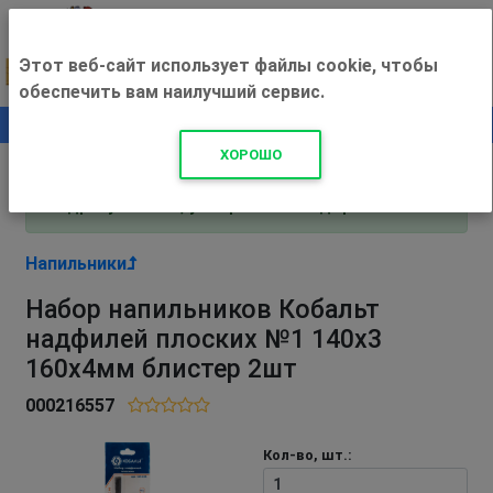
Этот веб-сайт использует файлы cookie, чтобы
обеспечить вам наилучший сервис.
0
+500 ₽
ХОРОШО
Внимание! С 3 августа магазин работает по
адресу Рязань, ул. Прижелезнодорожная 16!
Напильники
Набор напильников Кобальт
надфилей плоских №1 140х3
160х4мм блистер 2шт
000216557
Кол-во, шт.: