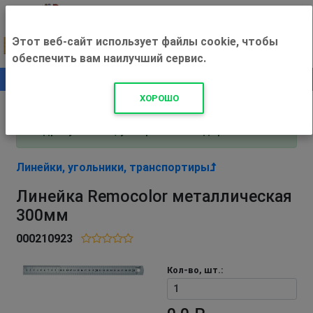
Этот веб-сайт использует файлы cookie, чтобы
обеспечить вам наилучший сервис.
0
+500 ₽
ХОРОШО
Внимание! С 3 августа магазин работает по
адресу Рязань, ул. Прижелезнодорожная 16!
Линейки, угольники, транспортиры
Линейка Remocolor металлическая
300мм
000210923
Кол-во, шт.: